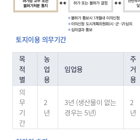
토지이용 의무기간
목
농
주
적
업
임업용
거
별
용
용
의
무
2
3년 (생산물이 없는
2
기
년
경우는 5년)
년
간