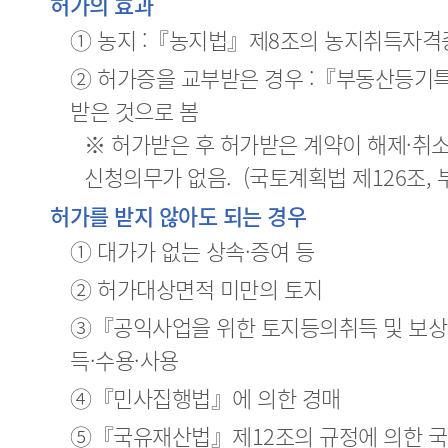
허가의 효과
① 농지 :『농지법』제8조의 농지취득자격
② 허가증을 교부받은 경우 :『부동산등기
받은 것으로 봄
※ 허가받은 후 허가받은 계약이 해제·취
신청의무가 없음. (국토계획법 제126조,
허가를 받지 않아도 되는 경우
① 대가가 없는 상속·증여 등
② 허가대상면적 미만의 토지
③『공익사업을 위한 토지등의취득 및 보
득·수용·사용
④『민사집행법』에 의한 경매
⑤『국유재산법』제12조의 규정에 의한 